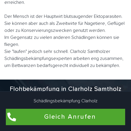
erreichen.
Der Mensch ist der Hauptwirt blutsaugender Ektoparasiten.
Sie können aber auch als Zweitwirte für Nagetiere, Geflügel
oder zu Konservierungszwecken genutzt werden.
Im Gegensatz zu vielen anderen Schädlingen können sie
fliegen.
Sie "laufen" jedoch sehr schnell. Clarholz Samtholzer
Schädlingsbekämpfungsexperten arbeiten eng zusammen,
um Bettwanzen bedarfsgerecht individuell zu bekämpfen.
Flohbekämpfung in Clarholz Samtholz
Schädlingsbekämpfung Clarholz
Flöhe kommen am häufigsten in Wohnungen und Häusern
vor, in denen Haustiere wie Hunde und Katzen leben. Auch
in Wohnräumen, die schon lange nicht mehr von Haustieren
Gleich Anrufen
bewohnt wurden, können Flöhe brüten. Dafür sind Katze und
Hund des ehemaligen Mieters verantwortlich. Aber es gibt