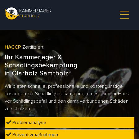
KAMMERJÄGER
CLARHOLZ
HACCP
Zertifiziert
Ihr Kammerjäger &
Schädlingsbekämpfung
in Clarholz Samtholz
Wir bieten schnelle, professionelle und kostengünstige
Lösungen zur Schädlingsbekämpfung, um Sie und Ihr Haus
vor Schädlingsbefall und den damit verbundenen Schäden
zu schützen.
Problemanalyse
Präventivmaßnahmen