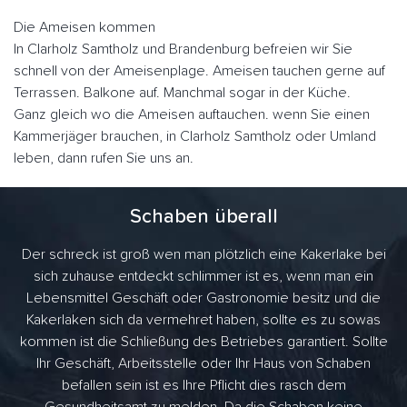
Die Ameisen kommen
In Clarholz Samtholz und Brandenburg befreien wir Sie
schnell von der Ameisenplage. Ameisen tauchen gerne auf
Terrassen. Balkone auf. Manchmal sogar in der Küche.
Ganz gleich wo die Ameisen auftauchen. wenn Sie einen
Kammerjäger brauchen, in Clarholz Samtholz oder Umland
leben, dann rufen Sie uns an.
Schaben überall
Der schreck ist groß wen man plötzlich eine Kakerlake bei
sich zuhause entdeckt schlimmer ist es, wenn man ein
Lebensmittel Geschäft oder Gastronomie besitz und die
Kakerlaken sich da vermehret haben, sollte es zu sowas
kommen ist die Schließung des Betriebes garantiert. Sollte
Ihr Geschäft, Arbeitsstelle oder Ihr Haus von Schaben
befallen sein ist es Ihre Pflicht dies rasch dem