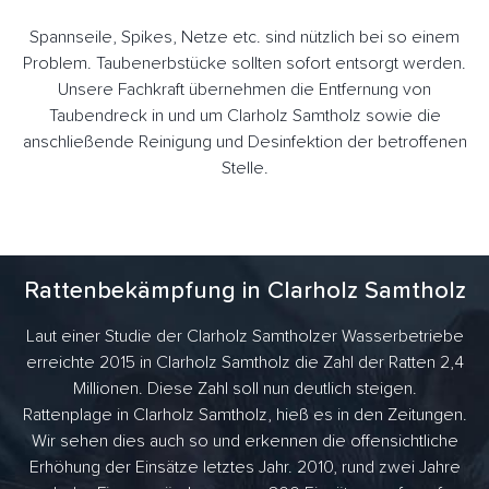
Spannseile, Spikes, Netze etc. sind nützlich bei so einem
Problem. Taubenerbstücke sollten sofort entsorgt werden.
Unsere Fachkraft übernehmen die Entfernung von
Taubendreck in und um Clarholz Samtholz sowie die
anschließende Reinigung und Desinfektion der betroffenen
Stelle.
Rattenbekämpfung in Clarholz Samtholz
Laut einer Studie der Clarholz Samtholzer Wasserbetriebe
erreichte 2015 in Clarholz Samtholz die Zahl der Ratten 2,4
Millionen. Diese Zahl soll nun deutlich steigen.
Rattenplage in Clarholz Samtholz, hieß es in den Zeitungen.
Wir sehen dies auch so und erkennen die offensichtliche
Erhöhung der Einsätze letztes Jahr. 2010, rund zwei Jahre